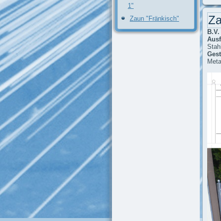
1"
Za
Zaun "Fränkisch"
B.V. 
Ausf
Stahl
Gest
Meta