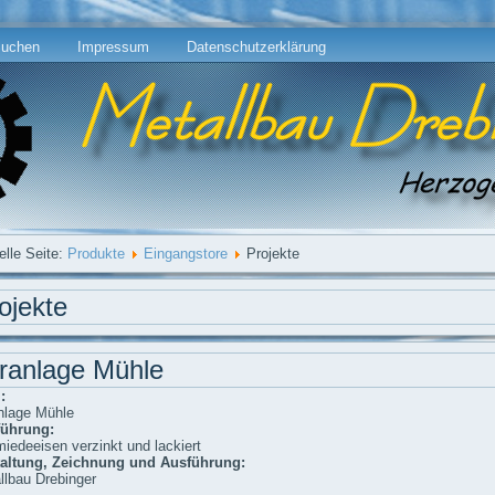
uchen
Impressum
Datenschutzerklärung
elle Seite:
Produkte
Eingangstore
Projekte
ojekte
ranlage Mühle
:
nlage Mühle
ührung:
iedeeisen verzinkt und lackiert
altung, Zeichnung und Ausführung:
llbau Drebinger