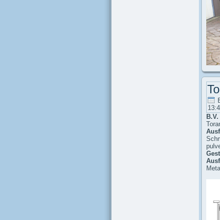
To
13:
B.V. 
Tora
Ausf
Schm
pulv
Gest
Ausf
Meta