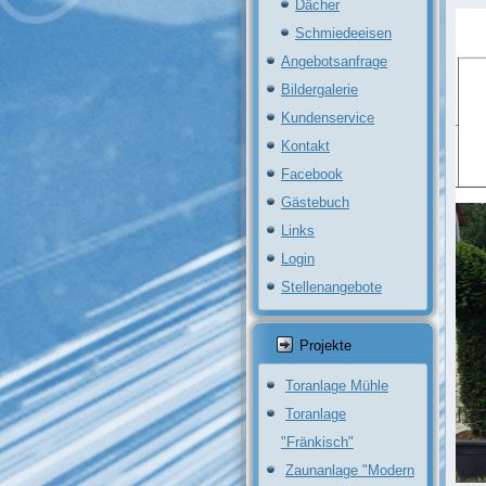
Dächer
Schmiedeeisen
Angebotsanfrage
Bildergalerie
Kundenservice
Kontakt
Facebook
Gästebuch
Links
Login
Stellenangebote
Projekte
Toranlage Mühle
Toranlage
"Fränkisch"
Zaunanlage "Modern