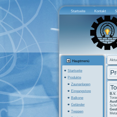
Startseite
Kontakt
S
Aktu
Hauptmenü
Startseite
Pr
Produkte
Zaunanlagen
To
Eingangstore
B.V. 
Tora
Balkone
Ausf
Geländer
Schm
Gest
Treppen
Meta