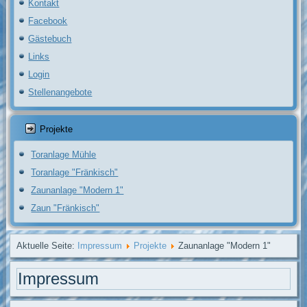
Kontakt
Facebook
Gästebuch
Links
Login
Stellenangebote
Projekte
Toranlage Mühle
Toranlage "Fränkisch"
Zaunanlage "Modern 1"
Zaun "Fränkisch"
Aktuelle Seite:
Impressum
Projekte
Zaunanlage "Modern 1"
Impressum